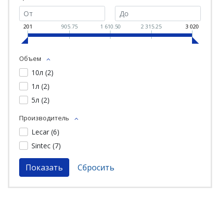
201
905.75
1 610.50
2 315.25
3 020
Объем
10л (
2
)
1л (
2
)
5л (
2
)
Производитель
Lecar (
6
)
Sintec (
7
)