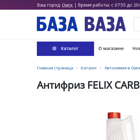
Ваш город:
Омск
| Время работы: с 07:55 до 20:
Каталог
О магазине
Нов
Главная страница
Каталог
Автохимия в Омс
Антифриз FELIX CARB