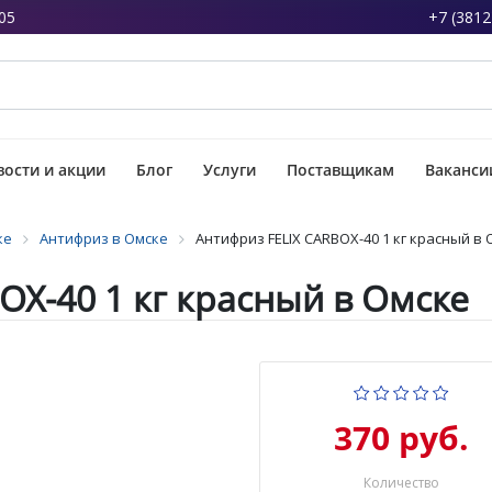
05
+7 (3812
ости и акции
Блог
Услуги
Поставщикам
Ваканси
ке
Антифриз в Омске
Антифриз FELIX CARBOX-40 1 кг красный в
OX-40 1 кг красный в Омске
370 руб.
Количество