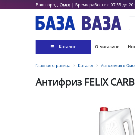
Ваш город:
Омск
| Время работы: с 07:55 до 20:
Каталог
О магазине
Нов
Главная страница
Каталог
Автохимия в Омс
Антифриз FELIX CARB