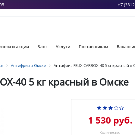
05
+7 (3812
ости и акции
Блог
Услуги
Поставщикам
Ваканси
ке
Антифриз в Омске
Антифриз FELIX CARBOX-40 5 кг красный в
OX-40 5 кг красный в Омске
1 530 руб.
Количество