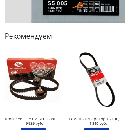
Рекомендуем
Комплект ГРМ 2170 16 кл. /2 ролика+ремень/ дв.126-129, 176-179 GATES K015631XS в Омске
Ремень генератора 2190, 2192-94, FL, Datsun /6РК995EST/ 8 кл с кондиционером, под ролик-натяжитель, в Омске
9 935 руб.
1 340 руб.