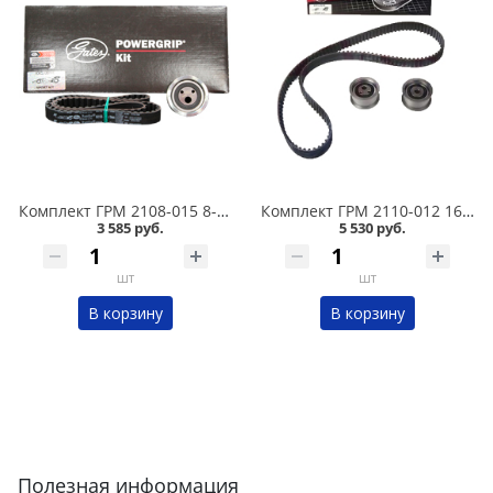
Комплект ГРМ 2108-015 8-кл. /ролик + ремень усиленный/ GATES К015521XS в Омске
Комплект ГРМ 2110-012 16к-л. /2 ролика+ремень/ GATES K015539 в Омске
3 585 руб.
5 530 руб.
шт
шт
В корзину
В корзину
Полезная информация