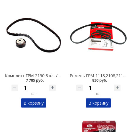
Комплект ГРМ 2190 8 кл. /ролик+ремень/ GATES K015670XS в Омске
Ремень ГРМ 1118,2108,2110 8 кл./111 зуб/ Gates в Омске
7 785 руб.
830 руб.
шт
шт
В корзину
В корзину