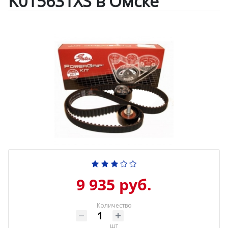
K015631XS в Омске
9 935 руб.
Количество
шт