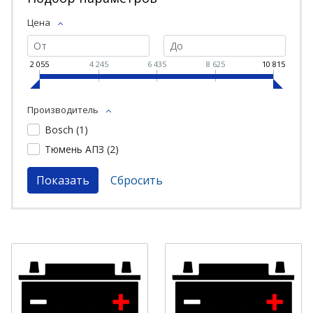
Цена
2 055
4 245
6 435
8 625
10 815
Производитель
Bosch (
1
)
Тюмень АПЗ (
2
)