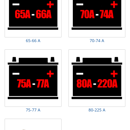
65-66 А
70-74 А
75-77 А
80-225 А