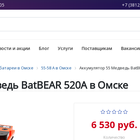
05
+7 (3812
ости и акции
Блог
Услуги
Поставщикам
Ваканси
батареи в Омске
55-58 А в Омске
Аккумулятор 55 Медведь BatB
едь BatBEAR 520А в Омске
6 530 руб.
Количество