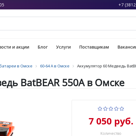
05
+7 (3812
ости и акции
Блог
Услуги
Поставщикам
Ваканси
батареи в Омске
60-64 А в Омске
Аккумулятор 60 Медведь BatB
едь BatBEAR 550А в Омске
7 050 руб.
Количество