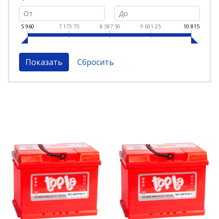
5 960
7 173.75
8 387.50
9 601.25
10 815