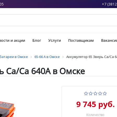
05
+7 (3812
ости и акции
Блог
Услуги
Поставщикам
Ваканси
батареи в Омске
65-66 А в Омске
Аккумулятор 65 Зверь Ca/Ca 6
ь Ca/Ca 640А в Омске
9 745 руб.
Количество