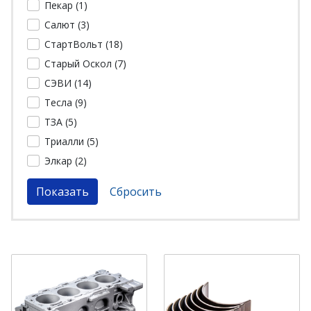
Пекар (
1
)
Салют (
3
)
СтартВольт (
18
)
Старый Оскол (
7
)
СЭВИ (
14
)
Тесла (
9
)
ТЗА (
5
)
Триалли (
5
)
Элкар (
2
)