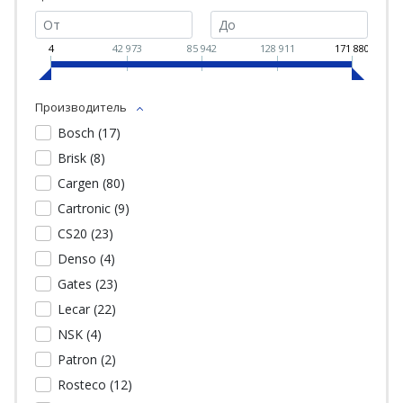
4
42 973
85 942
128 911
171 880
Производитель
Bosch (
17
)
Brisk (
8
)
Cargen (
80
)
Cartronic (
9
)
CS20 (
23
)
Denso (
4
)
Gates (
23
)
Lecar (
22
)
NSK (
4
)
Patron (
2
)
Rosteco (
12
)