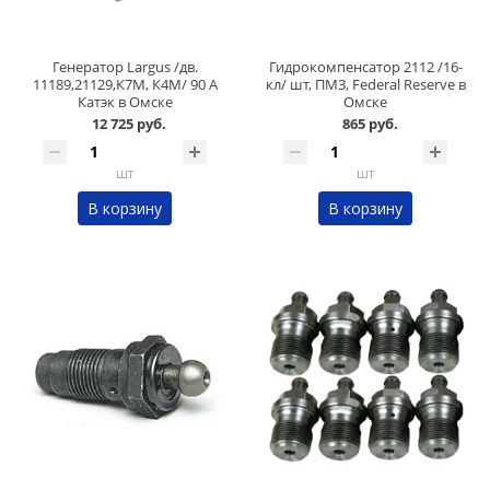
Генератор Largus /дв.
Гидрокомпенсатор 2112 /16-
11189,21129,К7М, К4М/ 90 А
кл/ шт, ПМЗ, Federal Reserve в
Катэк в Омске
Омске
12 725 руб.
865 руб.
шт
шт
В корзину
В корзину