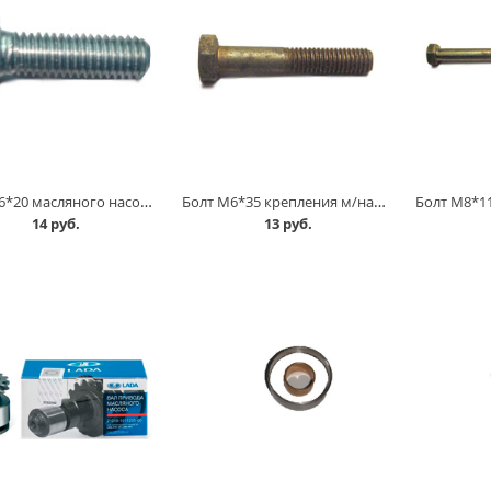
Болт М6*20 масляного насоса 2108 в Омске
Болт М6*35 крепления м/насоса в Омске
14 руб.
13 руб.