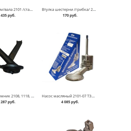
Втулка пром/вала 2101 /стандарт/ в Омске
Втулка шестерни /грибка/ 2101 в Омске
435 руб.
170 руб.
Маслоприемник 2108, 1118, 2170, 2190 н/о /пластмасс/ Восток Амфибия в Омске
Насос масляный 2101-07 ТЗА в Омске
287 руб.
4 085 руб.