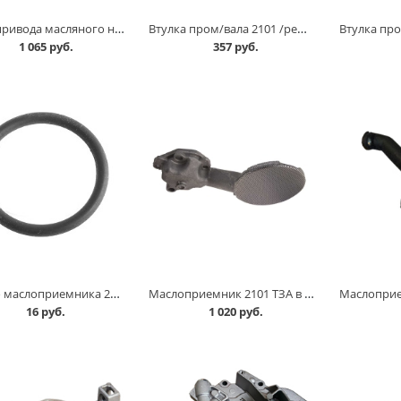
Валик привода масляного насоса 2101, 21213, 21214/ промежуточный валик/ АвтоВАЗ в Омске
Втулка пром/вала 2101 /ремонт/ в Омске
1 065 руб.
357 руб.
Кольцо маслоприемника 2108 уплотнительное в Омске
Маслоприемник 2101 ТЗА в Омске
16 руб.
1 020 руб.