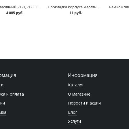
Насос масляный 2121,2123 ТЗА в Омске
Прокладка корпуса масляного насоса 2101 в Омске
4 085 руб.
11 руб.
рмация
Информация
ти
Каталог
ка и оплата
О магазине
сии
Новости и акции
иза
Блог
Услуги