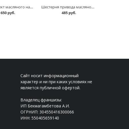
Ремкомплект масляного насоса 2101 в Омске
Шестерня привода масляного насоса /грибок/ 21213 АвтоВАЗ в Омске
650 руб.
485 руб.
Сайт носит информационный
характер и ни при каких условиях не
является публичной офертой.
Владелец франшизы:
ИП Бекмагамбетова А.И.
ОГРНИП: 304550416300066
ИНН: 550405659140