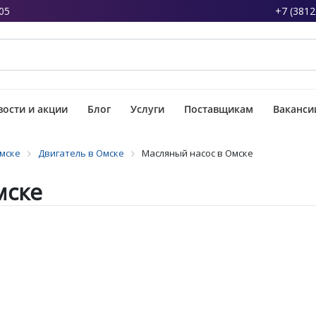
05
+7 (3812
ости и акции
Блог
Услуги
Поставщикам
Ваканси
Омске
Двигатель в Омске
Масляный насос в Омске
мске