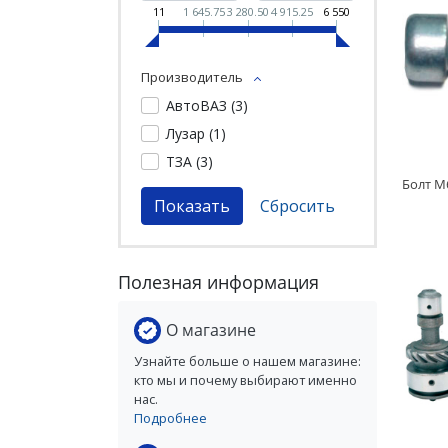
11
1 645.75
3 280.50
4 915.25
6 550
Производитель
АвтоВАЗ (
3
)
Лузар (
1
)
ТЗА (
3
)
Полезная информация
О магазине
Узнайте больше о нашем магазине:
кто мы и почему выбирают именно
нас.
Подробнее