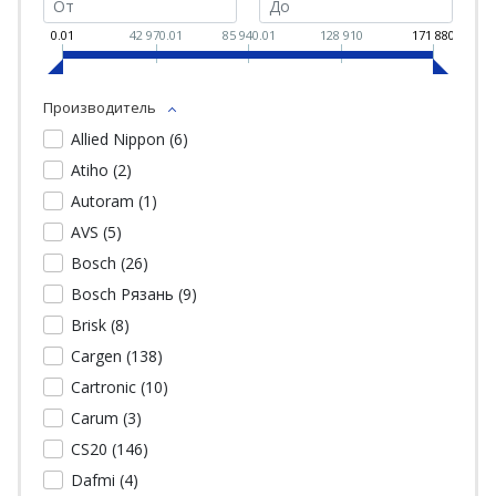
0.01
42 970.01
85 940.01
128 910
171 880
Производитель
Allied Nippon (
6
)
Atiho (
2
)
Autoram (
1
)
AVS (
5
)
Bosch (
26
)
Bosch Рязань (
9
)
Brisk (
8
)
Cargen (
138
)
Cartronic (
10
)
Carum (
3
)
CS20 (
146
)
Dafmi (
4
)