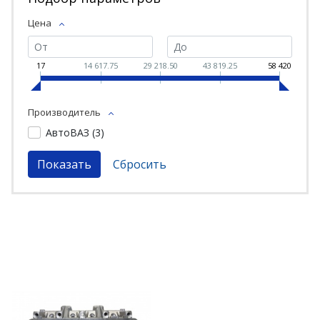
Цена
17
14 617.75
29 218.50
43 819.25
58 420
Производитель
АвтоВАЗ (
3
)