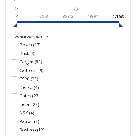
4
42 973
85 942
128 911
171 880
Производитель
Bosch (
17
)
Brisk (
8
)
Cargen (
80
)
Cartronic (
9
)
CS20 (
23
)
Denso (
4
)
Gates (
23
)
Lecar (
22
)
NSK (
4
)
Patron (
2
)
Rosteco (
12
)