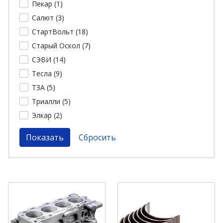
Пекар (
1
)
Салют (
3
)
СтартВольт (
18
)
Старый Оскол (
7
)
СЭВИ (
14
)
Тесла (
9
)
ТЗА (
5
)
Триалли (
5
)
Элкар (
2
)