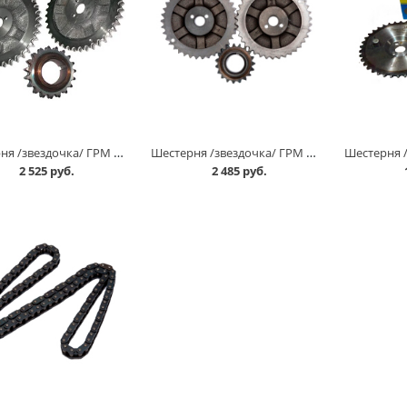
Шестерня /звездочка/ ГРМ 2101-07 /2б+1м/, комплект АвтоВАЗ в Омске
Шестерня /звездочка/ ГРМ 21213 /2б+1м/, комплект АвтоВАЗ в Омске
2 525 руб.
2 485 руб.