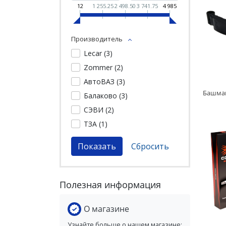
12
1 255.25
2 498.50
3 741.75
4 985
Производитель
Lecar (
3
)
Zommer (
2
)
АвтоВАЗ (
3
)
Балаково (
3
)
СЭВИ (
2
)
ТЗА (
1
)
Полезная информация
О магазине
Узнайте больше о нашем магазине: