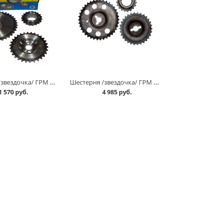
Шестерня /звездочка/ ГРМ 2123,21214 ЕВРО-2, к-т в Омске
Шестерня /звездочка/ ГРМ 2123,21214 комплект АвтоВАЗ в Омске
1 570 руб.
4 985 руб.