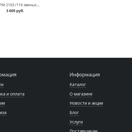
Цепь ГРМ 2103 /116 звеньев/, АвтоВАЗ в Омске
3 605 руб.
рмация
Информация
ти
Каталог
ка и оплата
О магазине
сии
Новости и акции
иза
Блог
Услуги
Поставщикам