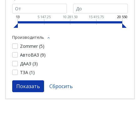
13
5 147.25
10 281.50
15 415.75
20 550
Производитель
Zommer (
5
)
АвтоВАЗ (
9
)
ДААЗ (
3
)
ТЗА (
1
)