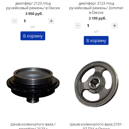
демпфер/ 2123 /под
демпфер/ 2123 /под
ручейковый ремень/ в Омске
ручейковый ремень/ Zommer
в Омске
3 950 руб.
2 195 руб.
шт
шт
В корзину
В корзину
Шкив коленчатого вала /
Шкив коленчатого вала 2101-
демпфер/ 2123 с
07 ТЗА в Омске