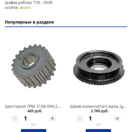
график работы: 7:55 - 20:05
остаток:
много
Популярные в разделе
Шестерня ГРМ 2108-099,2110-011,2113-015,11180,2190 /8-ми кл./ коленчатого вала малая в Омске
Шкив коленчатого вала /демпфер/ 2112, 21124, 21126 /16 кл./ в Омске
485 руб.
2 780 руб.
шт
шт