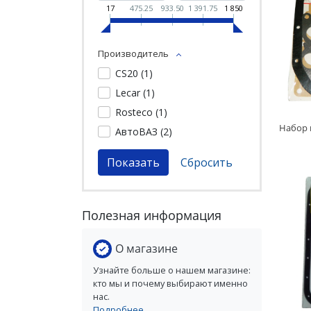
17
475.25
933.50
1 391.75
1 850
Производитель
CS20 (
1
)
Lecar (
1
)
Rosteco (
1
)
АвтоВАЗ (
2
)
Полезная информация
О магазине
Узнайте больше о нашем магазине:
кто мы и почему выбирают именно
нас.
Подробнее