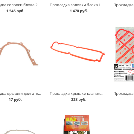
Прокладка головки блока 2170, 11182 дв Lecar в Омске
Прокладка головки блока Largus 16 кл в Омске
1 545 руб.
1 470 руб.
Прокладка крышки двигателя задней 2108 в Омске
Прокладка крышки клапанов 11182 /красный силикон/ Drive, CS-20 в Омске
17 руб.
228 руб.