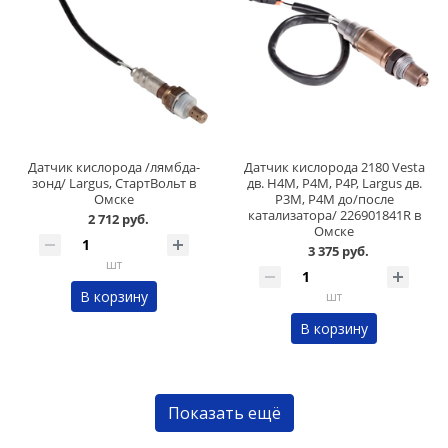
Датчик кислорода /лямбда-
Датчик кислорода 2180 Vesta
зонд/ Largus, СтартВольт в
дв. H4M, P4M, P4P, Largus дв.
Омске
P3M, P4M до/после
катализатора/ 226901841R в
2 712 руб.
Омске
3 375 руб.
шт
В корзину
шт
В корзину
Показать ещё