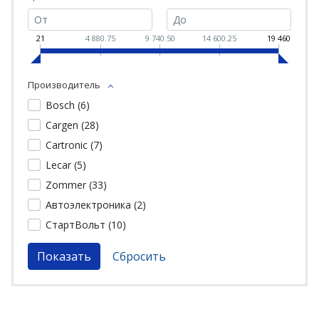
21
4 880.75
9 740.50
14 600.25
19 460
Производитель
Bosch (
6
)
Cargen (
28
)
Cartronic (
7
)
Lecar (
5
)
Zommer (
33
)
Автоэлектроника (
2
)
СтартВольт (
10
)