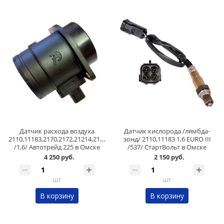
Датчик расхода воздуха
Датчик кислорода /лямбда-
2110,11183,2170,2172,21214,2123
зонд/ 2110,11183 1,6 EURO III
/1,6/ Автотрейд 225 в Омске
/537/ СтартВольт в Омске
4 250 руб.
2 150 руб.
шт
шт
В корзину
В корзину