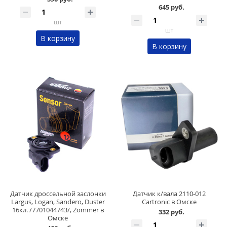
645 руб.
шт
шт
В корзину
В корзину
Датчик дроссельной заслонки
Датчик к/вала 2110-012
Largus, Logan, Sandero, Duster
Cartronic в Омске
16кл. /7701044743/, Zommer в
332 руб.
Омске