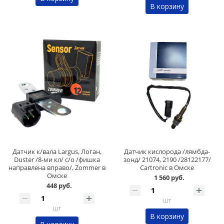
В корзину
Датчик к/вала Largus, Логан,
Датчик кислорода /лямбда-
Duster /8-ми кл/ с/о /фишка
зонд/ 21074, 2190 /28122177/
направлена вправо/, Zommer в
Cartronic в Омске
Омске
1 560 руб.
448 руб.
шт
шт
В корзину