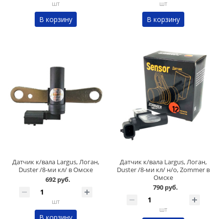
шт
шт
В корзину
В корзину
Датчик к/вала Largus, Логан,
Датчик к/вала Largus, Логан,
Duster /8-ми кл/ в Омске
Duster /8-ми кл/ н/о, Zommer в
Омске
692 руб.
790 руб.
шт
шт
В корзину