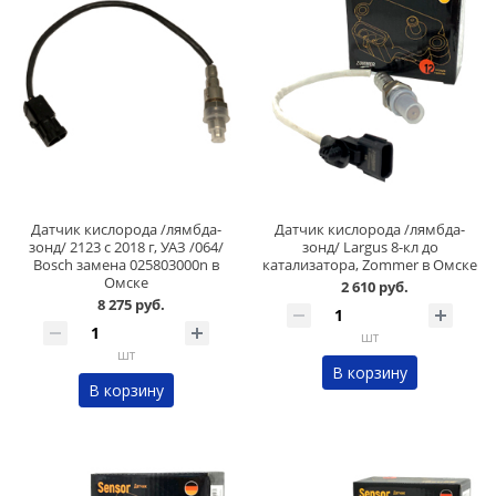
Датчик кислорода /лямбда-
Датчик кислорода /лямбда-
зонд/ 2123 с 2018 г, УАЗ /064/
зонд/ Largus 8-кл до
Bosch замена 025803000n в
катализатора, Zommer в Омске
Омске
2 610 руб.
8 275 руб.
шт
шт
В корзину
В корзину