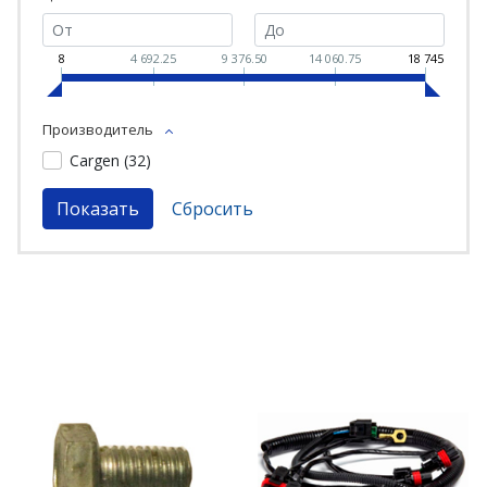
8
4 692.25
9 376.50
14 060.75
18 745
Производитель
Cargen (
32
)