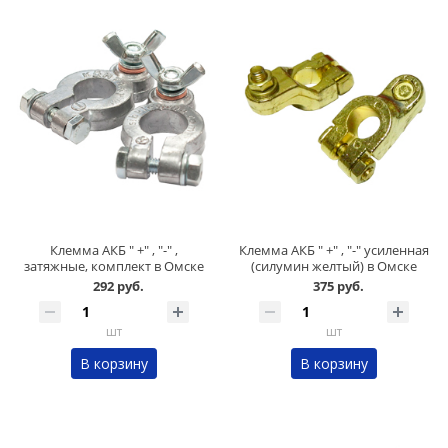
Клемма АКБ " +" , "-" ,
Клемма АКБ " +" , "-" усиленная
затяжные, комплект в Омске
(силумин желтый) в Омске
292 руб.
375 руб.
шт
шт
В корзину
В корзину