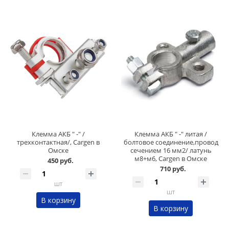
Клемма АКБ " -" /
Клемма АКБ " -" литая /
трехконтактная/, Cargen в
болтовое соединение,провод
Омске
сечением 16 мм2/ латунь
м8+м6, Cargen в Омске
450 руб.
710 руб.
шт
шт
В корзину
В корзину