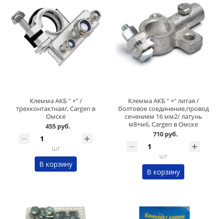
Клемма АКБ " +" /
Клемма АКБ " +" литая /
трехконтактная/, Cargen в
болтовое соединение,провод
Омске
сечением 16 мм2/ латунь
м8+м6, Cargen в Омске
455 руб.
710 руб.
шт
шт
В корзину
В корзину