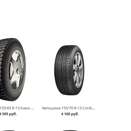
Автошина 155/65 R-13 Кама EURO 518 73T шип в Омске
Автошина 155/70 R-13 Cordiant Road Runner 75T в Омске
4 595 руб.
4 160 руб.