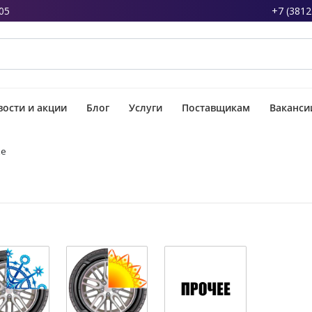
05
+7 (3812
ости и акции
Блог
Услуги
Поставщикам
Ваканси
ке