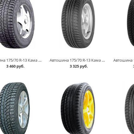
Автошина 175/70 R-13 Кама 505 82T шип в Омске
Автошина 175/70 R-13 Кама Breeze (НК-132) 82T в Омске
3 460 руб.
3 325 руб.