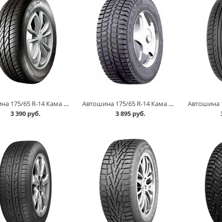
Автошина 175/65 R-14 Кама Grant (НК-241) 82H в Омске
Автошина 175/65 R-14 Кама 505 82T шип в Омске
3 390 руб.
3 895 руб.