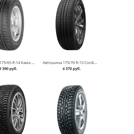
Автошина 175/65 R-14 Кама Breeze (НК-132) 82H в Омске
Автошина 175/70 R-13 Cordiant Comfort 2 86H в Омске
3 390 руб.
4 370 руб.