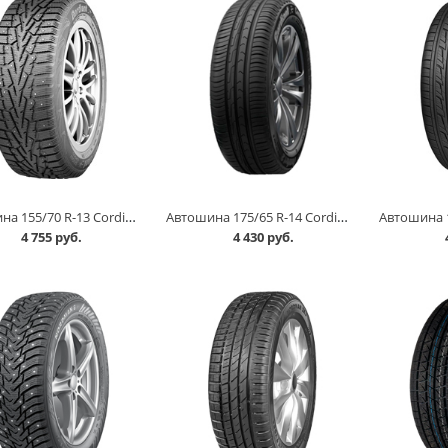
Автошина 155/70 R-13 Cordiant Snow Cross шип в Омске
Автошина 175/65 R-14 Cordiant Comfort 2 86H в Омске
4 755 руб.
4 430 руб.