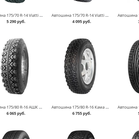
Автошина 175/70 R-14 Viatti Brina Nordico V-522 84T шип в Омске
Автошина 175/70 R-14 Viatti Strada Asimmetrico (V-130) 84H в Омске
5 290 руб.
4 095 руб.
Автошина 175/80 R-16 АШК ВЛИ-5 85P (с камерой) в Омске
Автошина 175/80 R-16 Кама И 511 88Q шип (с камерой) в Омске
6 065 руб.
6 755 руб.