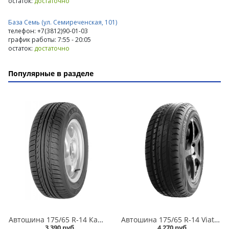
остаток:
достаточно
База Семь (ул. Семиреченская, 101)
телефон: +7(3812)90-01-03
график работы: 7:55 - 20:05
остаток:
достаточно
Популярные в разделе
Автошина 175/65 R-14 Кама Breeze (НК-132) 82H в Омске
Автошина 175/65 R-14 Viatti Strada Asimmetrico V-130 82H в Омске
3 390 руб.
4 270 руб.