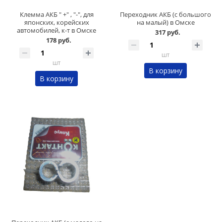
Клемма АКБ " +" , "-", для
Переходник АКБ (с большого
японских, корейских
на малый) в Омске
автомобилей, к-т в Омске
317 руб.
178 руб.
шт
шт
В корзину
В корзину