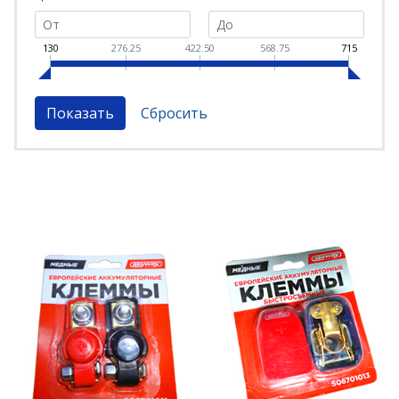
130
276.25
422.50
568.75
715