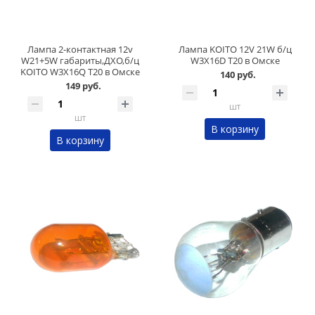
Лампа 2-контактная 12v
Лампа KOITO 12V 21W б/ц
W21+5W габариты,ДХО,б/ц
W3X16D T20 в Омске
KOITO W3X16Q T20 в Омске
140 руб.
149 руб.
шт
шт
В корзину
В корзину