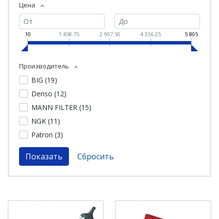
Цена
10
1 458.75
2 907.50
4 356.25
5 805
Производитель
BIG (
19
)
Denso (
12
)
MANN FILTER (
15
)
NGK (
11
)
Patron (
3
)