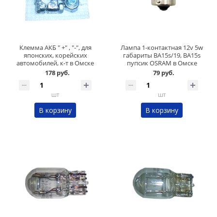
Клемма АКБ " +" , "-", для
Лампа 1-контактная 12v 5w
японских, корейских
габариты BA15s/19, BA15s
автомобилей, к-т в Омске
пупсик OSRAM в Омске
178 руб.
79 руб.
шт
шт
В корзину
В корзину