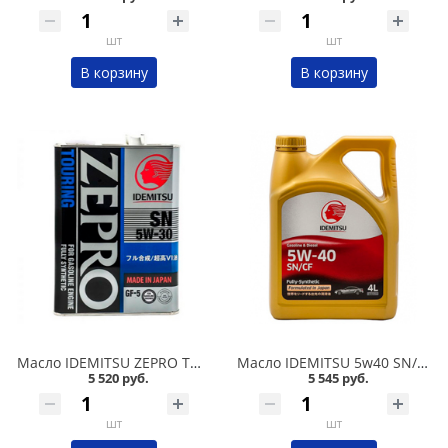
шт
шт
В корзину
В корзину
Масло IDEMITSU ZEPRO TOURING 5w30 SN/GF-5 4л синтетика в Омске
Масло IDEMITSU 5w40 SN/CF F-S 4л синтетика в Омске
5 520 руб.
5 545 руб.
шт
шт