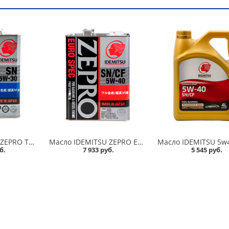
Масло IDEMITSU ZEPRO TOURING 5w30 SN/GF-5 4л синтетика в Омске
Масло IDEMITSU ZEPRO EURO SPEC 5w40 SN/CF 4л синтетика в Омске
б.
7 933 руб.
5 545 руб.