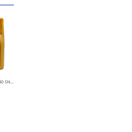
Масло IDEMITSU 5w40 SN/CF F-S 4л синтетика в Омске