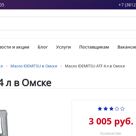
05
+7 (3812
ости и акции
Блог
Услуги
Поставщикам
Ваканси
ке
Масло IDEMITSU в Омске
Масло IDEMITSU ATF 4 л в Омске
4 л в Омске
3 005 руб.
Количество