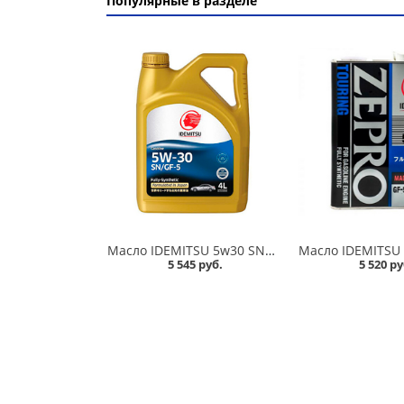
Популярные в разделе
Масло IDEMITSU 5w30 SN/GF-5 F-S 4л синтетика в Омске
5 545 руб.
5 520 ру