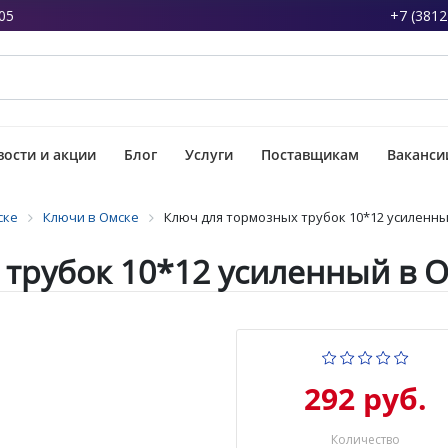
05
+7 (3812
ости и акции
Блог
Услуги
Поставщикам
Ваканси
ске
Ключи в Омске
Ключ для тормозных трубок 10*12 усиленны
 трубок 10*12 усиленный в 
292 руб.
Количество