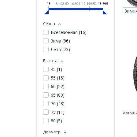
13
3 408.50
6 804
10 199.50
13 595
Зимня
Сезон
Всесезонная (
16
)
Зима (
86
)
Лето (
73
)
Высота
45 (
1
)
55 (
15
)
60 (
22
)
65 (
80
)
70 (
48
)
75 (
11
)
80 (
5
)
Диаметр