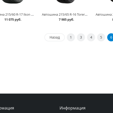
Автошина 215/60 R-17 Ikon Nordman 7 SUV 100T шип в Омске
Автошина 215/65 R-16 Torero MP30 102T шип в Омске
11 075 руб.
7 985 руб.
Назад
1
3
4
5
6
рмация
Информация