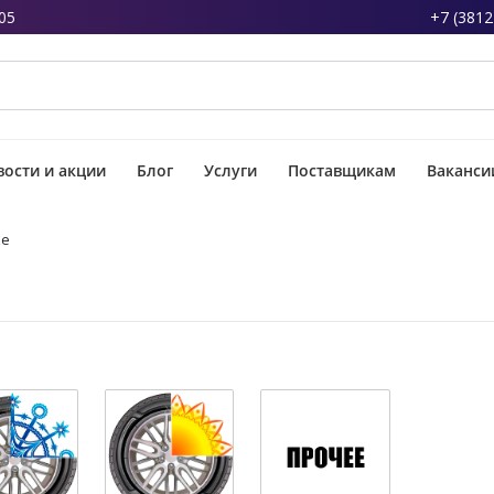
05
+7 (3812
ости и акции
Блог
Услуги
Поставщикам
Ваканси
ке