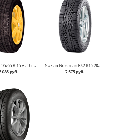
Автошина 205/65 R-15 Viatti Brina Nordico V-522 94T шип в Омске
Nokian Nordman RS2 R15 205/70 100R в Омске
6 085 руб.
7 575 руб.