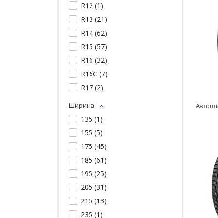
R12 (
1
)
R13 (
21
)
R14 (
62
)
R15 (
57
)
R16 (
32
)
R16C (
7
)
R17 (
2
)
Ширина
135 (
1
)
155 (
5
)
175 (
45
)
185 (
61
)
195 (
25
)
205 (
31
)
215 (
13
)
235 (
1
)