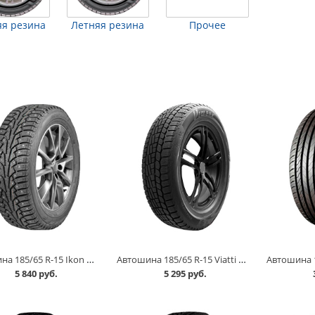
я резина
Летняя резина
Прочее
Автошина 185/65 R-15 Ikon Nordman 5 92T шип в Омске
Автошина 185/65 R-15 Viatti Brina V-521 88T в Омске
5 840 руб.
5 295 руб.