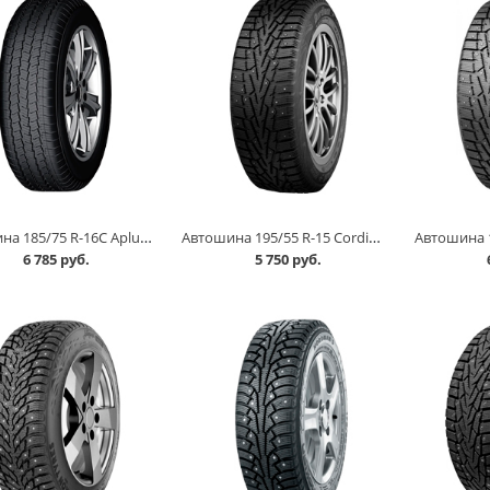
Автошина 185/75 R-16C Aplus Gazill 104/102R в Омске
Автошина 195/55 R-15 Cordiant Snow Cross 89T шип в Омске
6 785 руб.
5 750 руб.