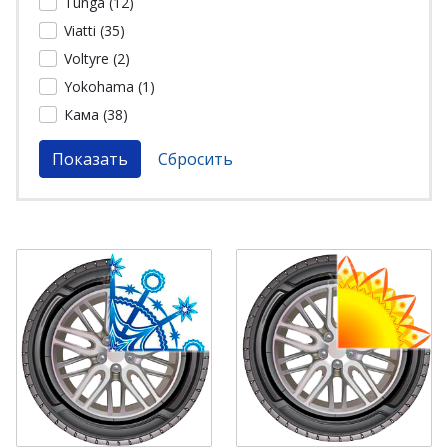
Tunga (
12
)
Viatti (
35
)
Voltyre (
2
)
Yokohama (
1
)
Кама (
38
)