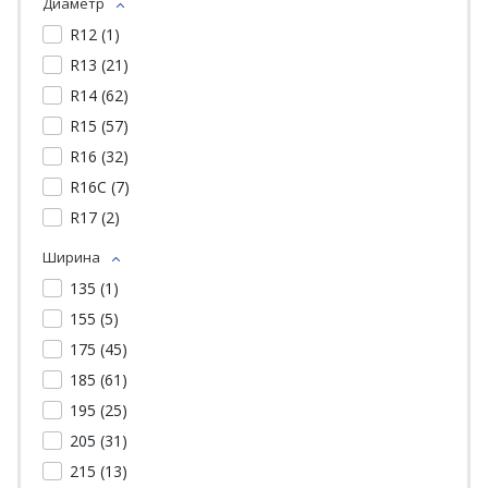
Диаметр
R12 (
1
)
R13 (
21
)
R14 (
62
)
R15 (
57
)
R16 (
32
)
R16C (
7
)
R17 (
2
)
Ширина
135 (
1
)
155 (
5
)
175 (
45
)
185 (
61
)
195 (
25
)
205 (
31
)
215 (
13
)