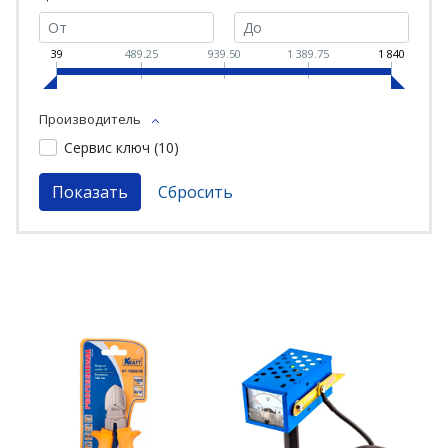
39
489.25
939.50
1 389.75
1 840
Производитель
Сервис ключ (
10
)