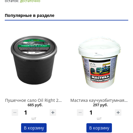
остаток:
достаточно
Популярные в разделе
Пушечное сало Oil Right 2 кг в Омске
Мастика каучукобитумная СТАРТ 1л в Омске
685 руб.
297 руб.
шт
шт
В корзину
В корзину