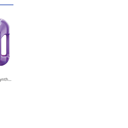
Масло LIQUI MOLY Synthoil High Tech 5W40 4л синтетика в Омске