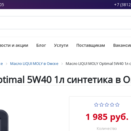
05
+7 (3812
ости и акции
Блог
Услуги
Поставщикам
Ваканси
ке
Масло LIQUI MOLY в Омске
Масло LIQUI MOLY Optimal 5W40 1л
timal 5W40 1л синтетика в 
1 985 руб.
Количество