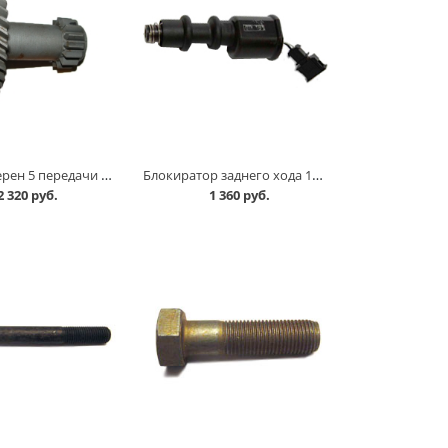
Блок шестерен 5 передачи 2107 /грибок/, старого образца,15 зуб в Омске
Блокиратор заднего хода 11180 /управления блокир.выбора заднего хода/ Старый Оскол в Омске
2 320 руб.
1 360 руб.