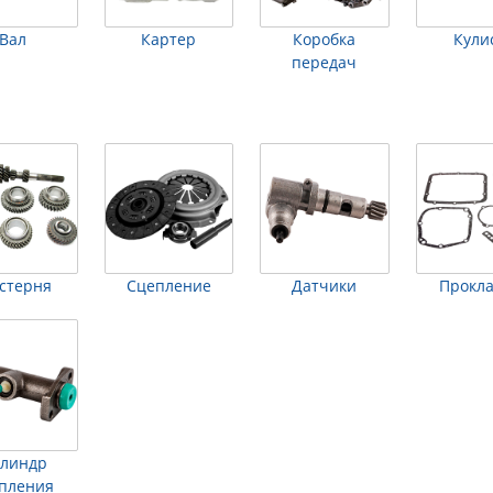
Вал
Картер
Коробка
Кули
передач
стерня
Сцепление
Датчики
Прокл
линдр
пления