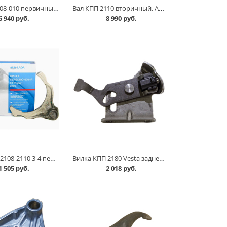
Вал КПП 2108-010 первичный н/о /21 зубьев/ АвтоВАЗ в Омске
Вал КПП 2110 вторичный, АвтоВАЗ в Омске
6 940 руб.
8 990 руб.
Вилка КПП 2108-2110 3-4 передачи АвтоВАЗ в Омске
Вилка КПП 2180 Vesta заднего хода с кронштейном АвтоВАЗ в Омске
1 505 руб.
2 018 руб.