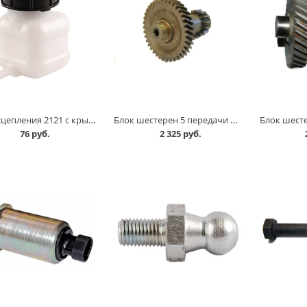
Бачок сцепления 2121 с крышкой в Омске
Блок шестерен 5 передачи 2107 /грибок/, нового образца,14 зуб в Омске
76 руб.
2 325 руб.