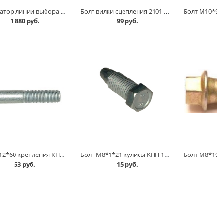
Блокиратор линии выбора заднего хода 1118 d=20 мм Старый Оскол в Омске
Болт вилки сцепления 2101 /солдатик/ в Омске
1 880 руб.
99 руб.
Болт М12*60 крепления КПП 2108 в Омске
Болт М8*1*21 кулисы КПП 1118, 2108-2170 в Омске
53 руб.
15 руб.