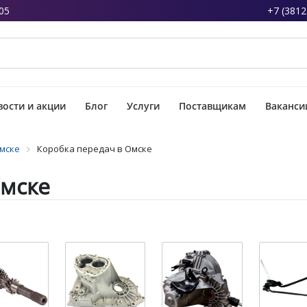
05
+7 (3812
ости и акции
Блог
Услуги
Поставщикам
Ваканси
Омске
Коробка передач в Омске
Омске