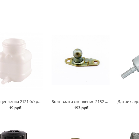
Бачок сцепления 2121 б/крышки в Омске
Болт вилки сцепления 2182 /солдатик/ в Омске
19 руб.
193 руб.