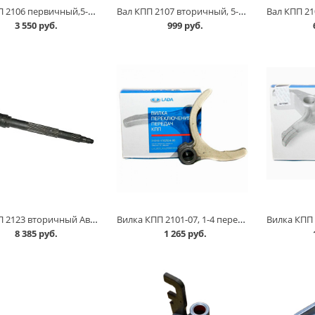
Вал КПП 2106 первичный,5-ти ступ.,18-зуб.,в/сб в Омске
Вал КПП 2107 вторичный, 5-ти ступая КПП без шлицов в Омске
3 550 руб.
999 руб.
Вал КПП 2123 вторичный АвтоВАЗ в Омске
Вилка КПП 2101-07, 1-4 передачи АвтоВАЗ в Омске
8 385 руб.
1 265 руб.