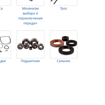
са
Механизм
Трос
выбора и
переключения
передач
адки
Подшипник
Сальник