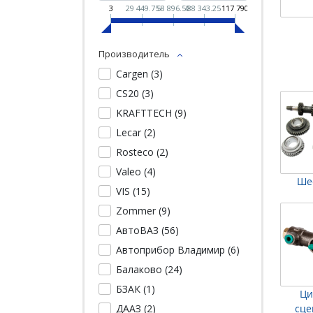
3
29 449.75
58 896.50
88 343.25
117 790
Производитель
Cargen (
3
)
CS20 (
3
)
KRAFTTECH (
9
)
Lecar (
2
)
Rosteco (
2
)
Valeo (
4
)
Ше
VIS (
15
)
Zommer (
9
)
АвтоВАЗ (
56
)
Автоприбор Владимир (
6
)
Балаково (
24
)
БЗАК (
1
)
Ци
ДААЗ (
2
)
сце