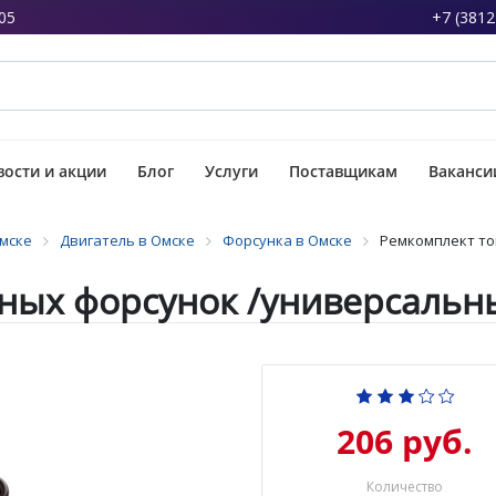
05
+7 (3812
ости и акции
Блог
Услуги
Поставщикам
Ваканси
Омске
Двигатель в Омске
Форсунка в Омске
Ремкомплект то
ых форсунок /универсальный
206 руб.
Количество