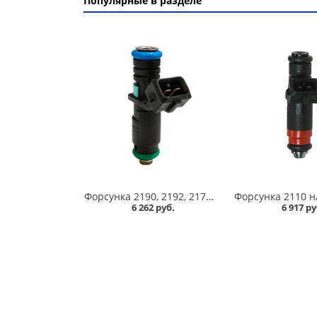
Популярные в разделе
Форсунка 2190, 2192, 2170, 2180 Vesta, Datsun 8 кл /72370/ /1118-1132010-20/, Siemens в Омске
6 262 руб.
6 917 ру