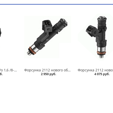
Форсунка 2110 н/о 1,6 /8-клап/ №20734 Siemens/Continental в Омске
Форсунка 2112 нового образца, 1,5 "Bosch" №502 в Омске
б.
2 950 руб.
4 075 руб.