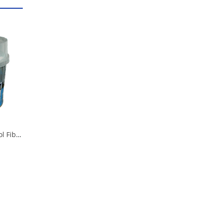
Автошпатлевка Novol Fiber 0,6 кг стекловолокно в Омске