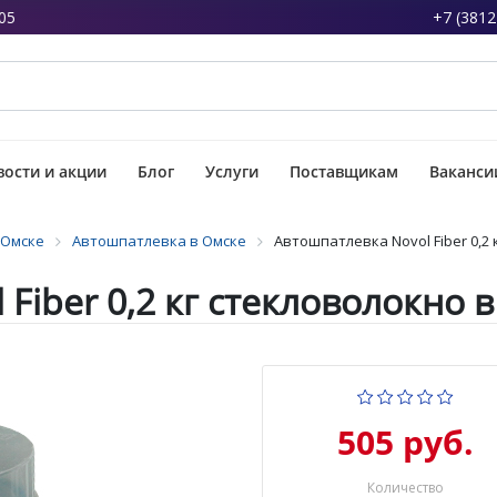
05
+7 (3812
ости и акции
Блог
Услуги
Поставщикам
Ваканси
 Омске
Автошпатлевка в Омске
Автошпатлевка Novol Fiber 0,2
Fiber 0,2 кг стекловолокно 
505 руб.
Количество