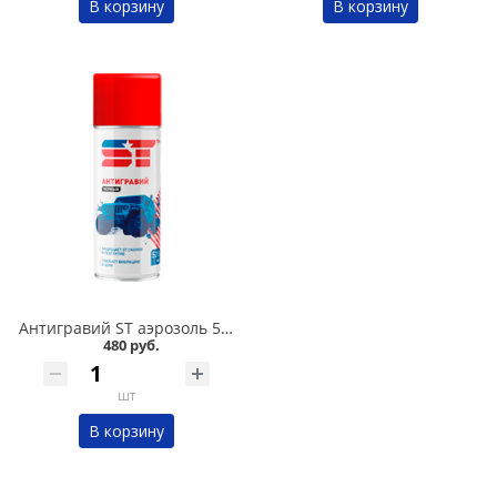
В корзину
В корзину
Антигравий ST аэрозоль 520 мл в Омске
480 руб.
шт
В корзину