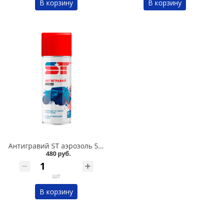
В корзину
В корзину
Антигравий ST аэрозоль 520 мл в Омске
480 руб.
шт
В корзину