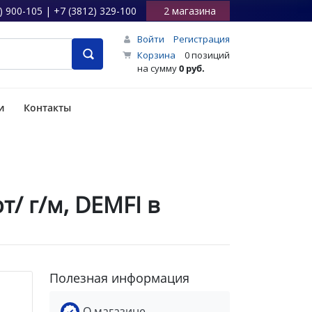
) 900-105 | +7 (3812) 329-100
2 магазина
Войти
Регистрация
Корзина
0 позиций
на сумму
0 руб.
и
Контакты
/ г/м, DEMFI в
Полезная информация
О магазине