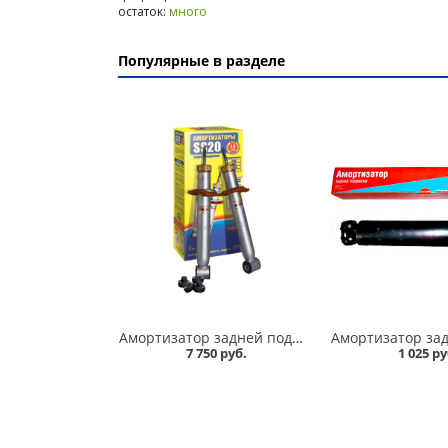
остаток:
много
Популярные в разделе
Амортизатор задней подвески 2110,1118-19 /стандарт/ комплект, SS 20 в Омске
7 750 руб.
1 025 ру