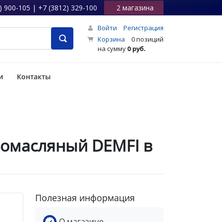
) 900-105 | +7 (3812) 329-100
2 магазина
Войти
Регистрация
Корзина
0 позиций
на сумму
0 руб.
и
Контакты
зомасляный DEMFI в
Полезная информация
О магазине