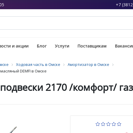
05
+7 (3812
ости и акции
Блог
Услуги
Поставщикам
Ваканси
Омске
Ходовая часть в Омске
Амортизатор в Омске
омасляный DEMFI в Омске
подвески 2170 /комфорт/ га