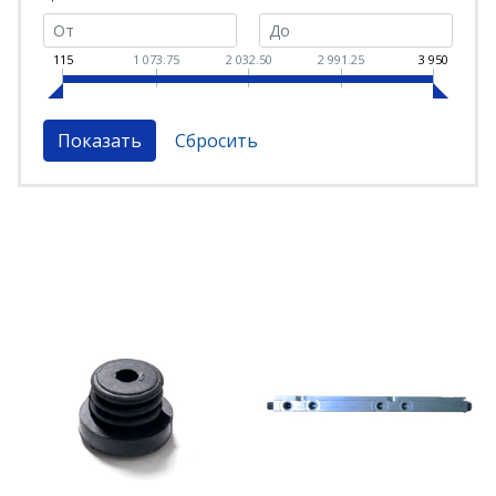
115
1 073.75
2 032.50
2 991.25
3 950