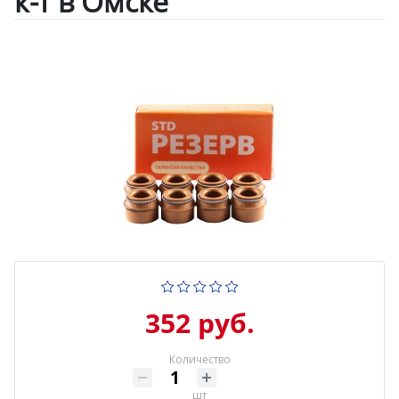
к-т в Омске
352 руб.
Количество
шт