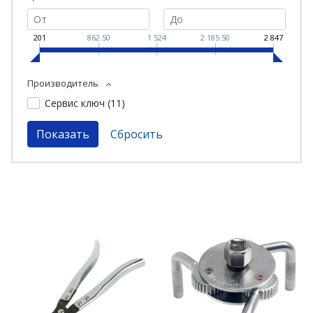
201
862.50
1 524
2 185.50
2 847
Производитель
Сервис ключ (
11
)