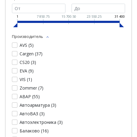
1
7 850.75
15 700.50
23 550.25
31 400
Производитель
AVS (
5
)
Cargen (
37
)
CS20 (
3
)
EVA (
9
)
VIS (
1
)
Zommer (
7
)
АВАР (
55
)
Автоарматура (
3
)
АвтоВАЗ (
3
)
Автоэлектроника (
3
)
Балаково (
16
)