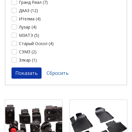
Гранд Риал (
7
)
ДААЗ (
12
)
Ителма (
4
)
Лузар (
4
)
МЗАТЭ (
5
)
Старый Оскол (
4
)
СЭМЗ (
2
)
Элкар (
1
)