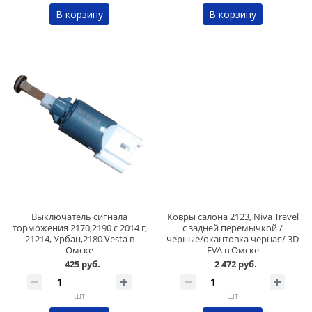
В корзину
В корзину
Выключатель сигнала
Ковры салона 2123, Niva Travel
торможения 2170,2190 с 2014 г,
с задней перемычкой /
21214, Урбан,2180 Vesta в
черные/окантовка черная/ 3D
Омске
EVA в Омске
425 руб.
2 472 руб.
шт
шт