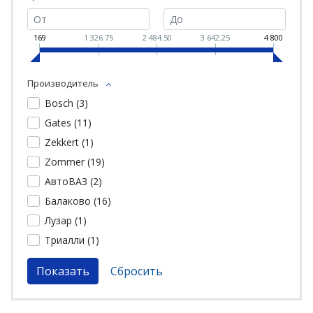
169
1 326.75
2 484.50
3 642.25
4 800
Производитель
Bosch (
3
)
Gates (
11
)
Zekkert (
1
)
Zommer (
19
)
АвтоВАЗ (
2
)
Балаково (
16
)
Лузар (
1
)
Триалли (
1
)