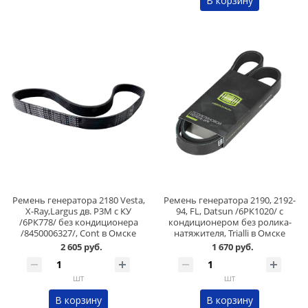
В корзину
Ремень генератора 2180 Vesta,
Ремень генератора 2190, 2192-
X-Ray,Largus дв. P3M с КУ
94, FL, Datsun /6РК1020/ с
/6РК778/ без кондиционера
кондиционером без ролика-
/8450006327/, Cont в Омске
натяжителя, Trialli в Омске
2 605 руб.
1 670 руб.
шт
шт
В корзину
В корзину