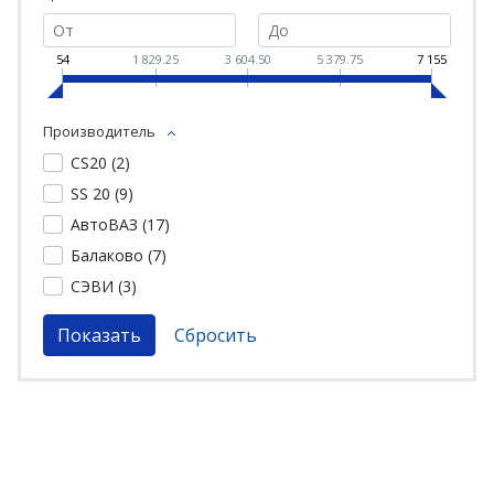
54
1 829.25
3 604.50
5 379.75
7 155
Производитель
CS20 (
2
)
SS 20 (
9
)
АвтоВАЗ (
17
)
Балаково (
7
)
СЭВИ (
3
)