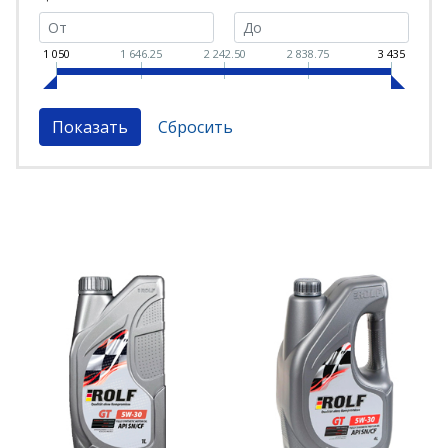
1 050
1 646.25
2 242.50
2 838.75
3 435