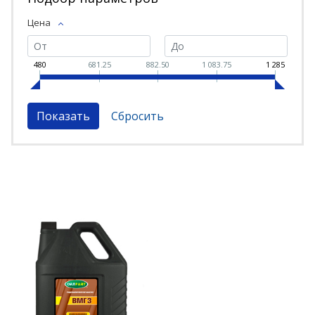
Цена
480
681.25
882.50
1 083.75
1 285