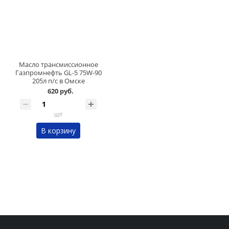
Масло трансмиссионное
Газпромнефть GL-5 75W-90
205л п/с в Омске
620 руб.
шт
В корзину