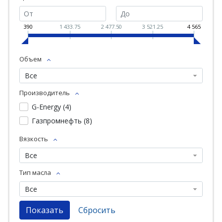
390
1 433.75
2 477.50
3 521.25
4 565
Объем
Все
Производитель
G-Energy (
4
)
Газпромнефть (
8
)
Вязкость
Все
Тип масла
Все