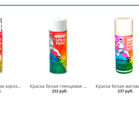
Краска супер хром аэрозольная ABRO 272 мл в Омске
Краска белая глянцевая аэрозольная ABRO в Омске
.
232 руб.
237 руб.