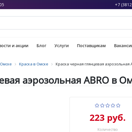
05
+7 (3812
ости и акции
Блог
Услуги
Поставщикам
Ваканси
 Омске
Краска в Омске
Краска черная глянцевая аэрозольная 
евая аэрозольная ABRO в О
223 руб.
Количество